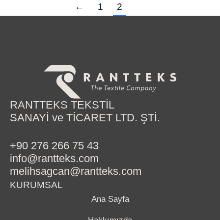
←
1
2
RANTTEKS TEKSTİL
SANAYİ ve TİCARET LTD. ŞTİ.
+90 276 266 75 43
info@rantteks.com
melihsagcan@rantteks.com
KURUMSAL
Ana Sayfa