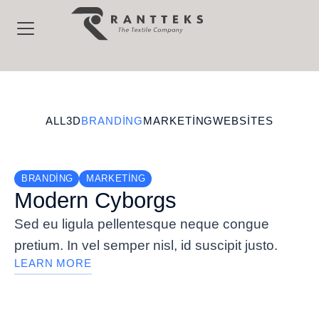
ALL
3D
BRANDING
MARKETING
WEBSITES
BRANDING
MARKETING
Modern Cyborgs
Sed eu ligula pellentesque neque congue
pretium. In vel semper nisl, id suscipit justo.
LEARN MORE