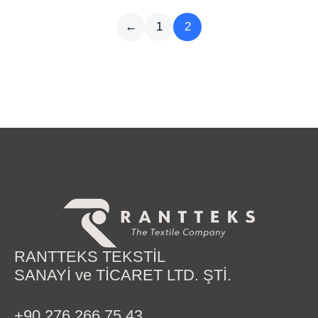
←
1
2
RANTTEKS TEKSTİL
SANAYİ ve TİCARET LTD. ŞTİ.
+90 276 266 75 43