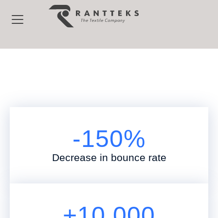
-
150
%
Decrease in bounce rate
+
10,000