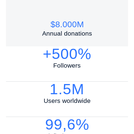
$
8.000
M
Annual donations
+500%
Followers
1.5M
Users worldwide
99,6%